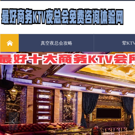
真空夜总会攻略
荤KT