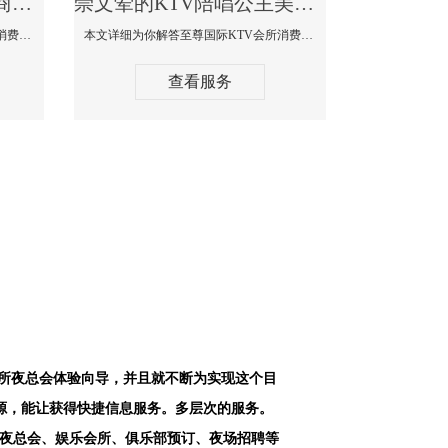
崇文最好高端顶级高档商务KTV夜总会-天上人间KTV消费点评
崇文荤的KTV陪唱公主美女哪家最多-至尊国际KTV会所消费价格
本文详细为你解答天上人间KTV会所消费价格点评，更多关于最好高端顶级高档商务KTV夜总会免费咨询1312 0333301微信同步！
本文详细为你解答至尊国际KTV会所消费价格点评，更多关于荤的KTV陪唱公主美女哪家最多免费咨询1312 0333301微信同步！
查看服务
会所夜总会体验向导，并且就不断为实现这个目
源，能让获得快捷信息服务。多层次的服务。
空夜总会、娱乐会所、俱乐部预订、夜场招聘等