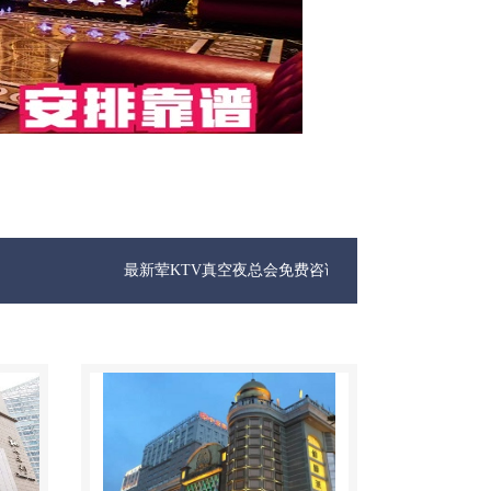
最新荤KTV真空夜总会免费咨询1312 0333301微信同步！