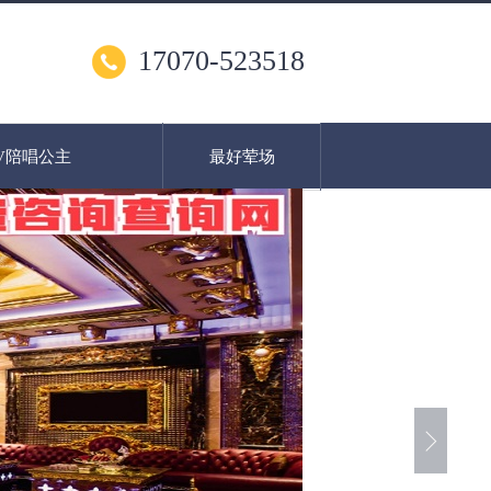
17070-523518
V陪唱公主
最好荤场