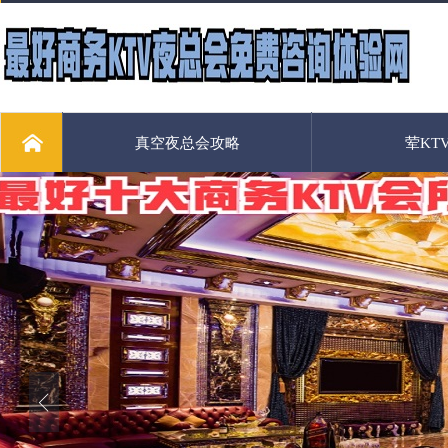
真空夜总会攻略
荤KT