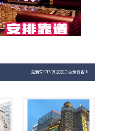
最新荤KTV真空夜总会免费咨询1312 0333301微信同步！