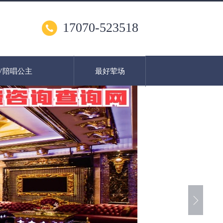
17070-523518
V陪唱公主
最好荤场