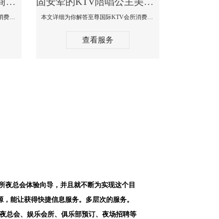
固安最好高端顶级高档商务KTV夜总会-天上人间KTV消费点评
固安荤的KTV陪唱公主美女哪家最多-至尊国际KTV会所消费价格
本文详细为你解答天上人间KTV会所消费价格点评，更多关于最好高端顶级高档商务KTV夜总会免费咨询1312 0333301微信同步！
本文详细为你解答至尊国际KTV会所消费价格点评，更多关于荤的KTV陪唱公主美女哪家最多免费咨询1312 0333301微信同步！
查看服务
会所夜总会体验向导，并且就不断为实现这个目
源，能让获得快捷信息服务。多层次的服务。
空夜总会、娱乐会所、俱乐部预订、夜场招聘等