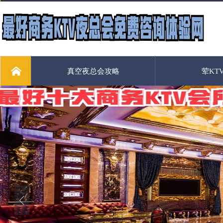
真空夜总会攻略
荤KT