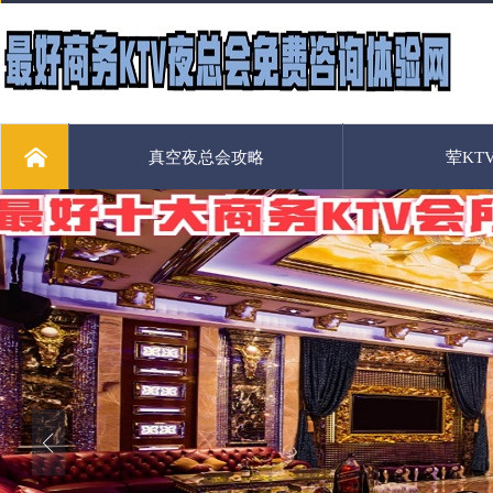
真空夜总会攻略
荤KT