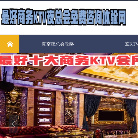
真空夜总会攻略
荤KT