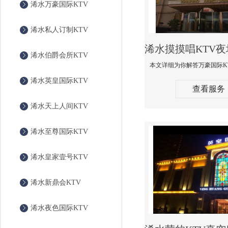
浠水万豪国际KTV
浠水私人订制KTV
浠水伯爵会所KTV
浠水英皇国际KTV
查看服务
浠水天上人间KTV
浠水至尊国际KTV
浠水皇家壹号KTV
浠水新鼎会KTV
浠水夜色国际KTV