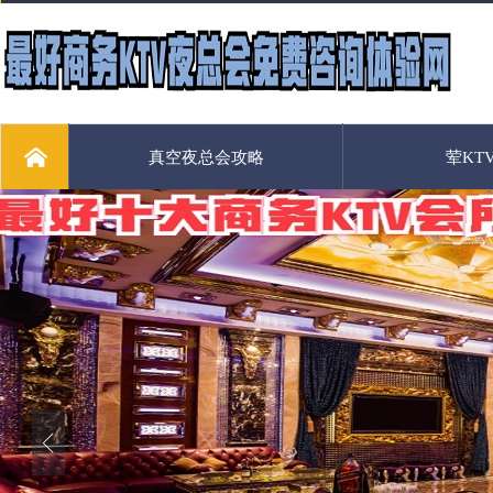
真空夜总会攻略
荤KT