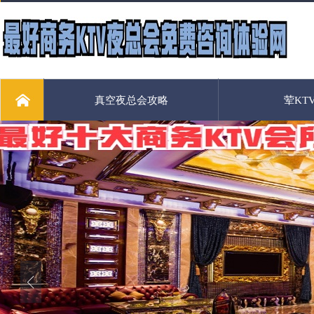
真空夜总会攻略
荤KT