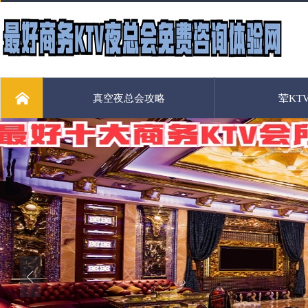
真空夜总会攻略
荤KT