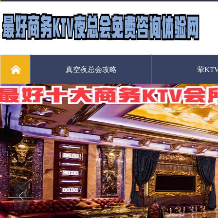
真空夜总会攻略
荤KT