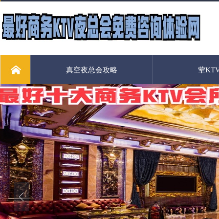
真空夜总会攻略
荤KT