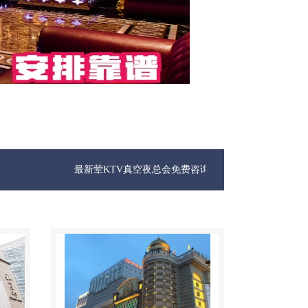
最新荤KTV真空夜总会免费咨询1312 0333301微信同步！