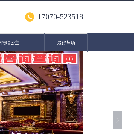
17070-523518
V陪唱公主
最好荤场