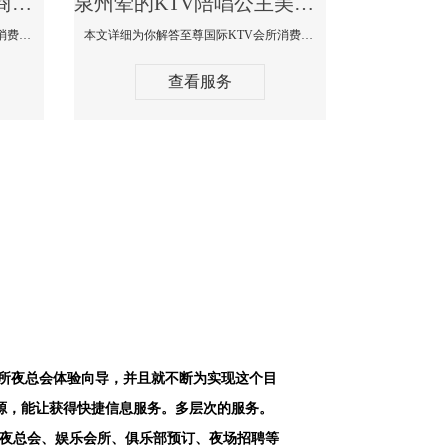
泉州最好高端顶级高档商务KTV夜总会-天上人间KTV消费点评
泉州荤的KTV陪唱公主美女哪家最多-至尊国际KTV会所消费价格
本文详细为你解答天上人间KTV会所消费价格点评，更多关于最好高端顶级高档商务KTV夜总会免费咨询1312 0333301微信同步！
本文详细为你解答至尊国际KTV会所消费价格点评，更多关于荤的KTV陪唱公主美女哪家最多免费咨询1312 0333301微信同步！
查看服务
会所夜总会体验向导，并且就不断为实现这个目
源，能让获得快捷信息服务。多层次的服务。
空夜总会、娱乐会所、俱乐部预订、夜场招聘等