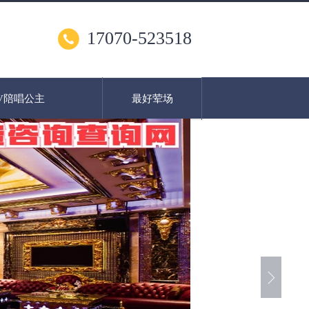
17070-523518
V陪唱公主
最好荤场