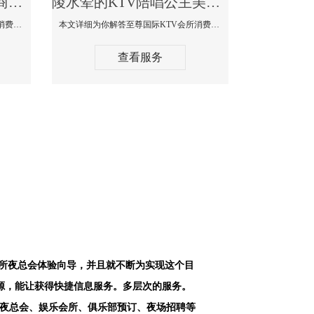
陵水最好高端顶级高档商务KTV夜总会-天上人间KTV消费点评
陵水荤的KTV陪唱公主美女哪家最多-至尊国际KTV会所消费价格
本文详细为你解答天上人间KTV会所消费价格点评，更多关于最好高端顶级高档商务KTV夜总会免费咨询1312 0333301微信同步！
本文详细为你解答至尊国际KTV会所消费价格点评，更多关于荤的KTV陪唱公主美女哪家最多免费咨询1312 0333301微信同步！
查看服务
会所夜总会体验向导，并且就不断为实现这个目
源，能让获得快捷信息服务。多层次的服务。
空夜总会、娱乐会所、俱乐部预订、夜场招聘等