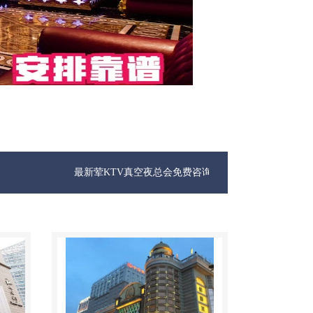
最新荤KTV真空夜总会免费咨询1312 0333301微信同步！