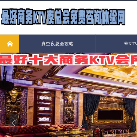
真空夜总会攻略
荤KT