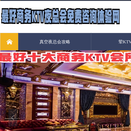
真空夜总会攻略
荤KT