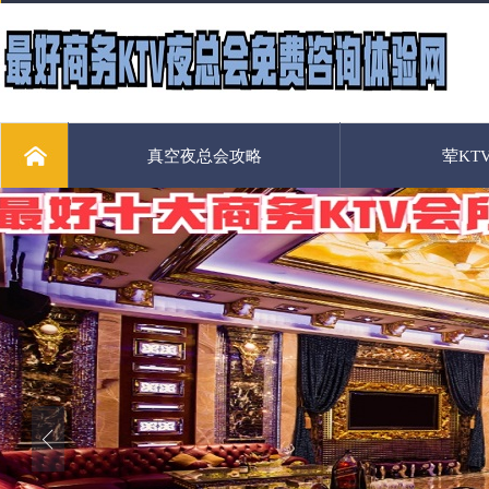
真空夜总会攻略
荤KT