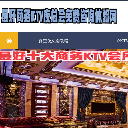
真空夜总会攻略
荤KT