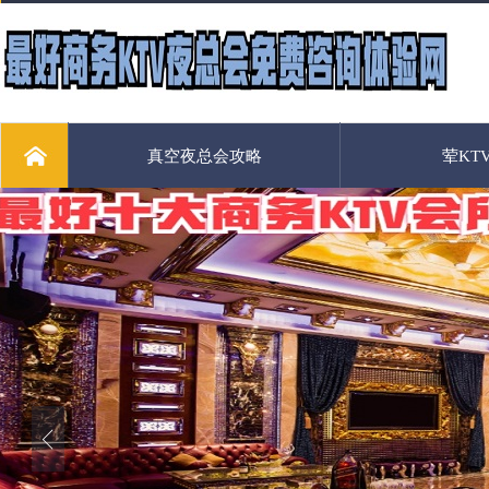
真空夜总会攻略
荤KT