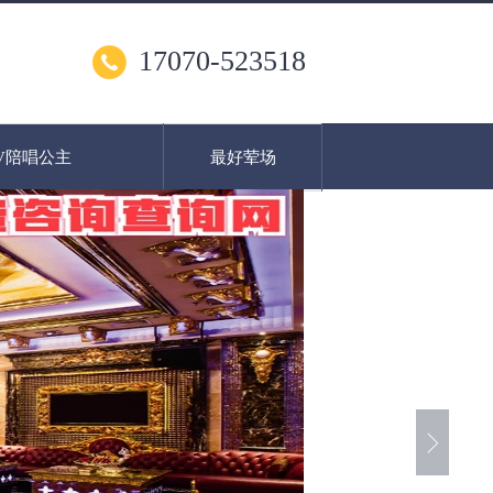
17070-523518
V陪唱公主
最好荤场