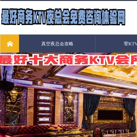
真空夜总会攻略
荤KT