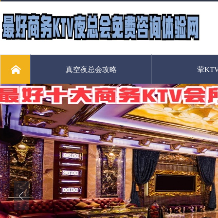
真空夜总会攻略
荤KT