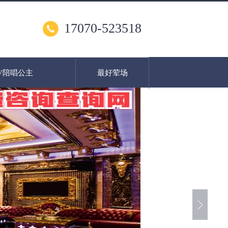
17070-523518
V陪唱公主
最好荤场