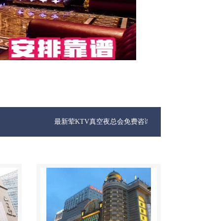
最新荤KTV真空夜总会免费咨询1312 0333301微信同步！