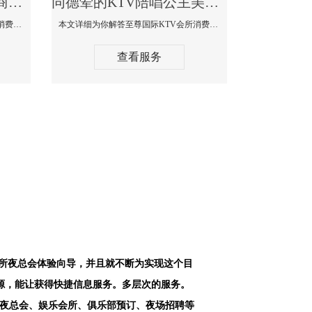
同德最好高端顶级高档商务KTV夜总会-天上人间KTV消费点评
同德荤的KTV陪唱公主美女哪家最多-至尊国际KTV会所消费价格
本文详细为你解答天上人间KTV会所消费价格点评，更多关于最好高端顶级高档商务KTV夜总会免费咨询1312 0333301微信同步！
本文详细为你解答至尊国际KTV会所消费价格点评，更多关于荤的KTV陪唱公主美女哪家最多免费咨询1312 0333301微信同步！
查看服务
会所夜总会体验向导，并且就不断为实现这个目
源，能让获得快捷信息服务。多层次的服务。
空夜总会、娱乐会所、俱乐部预订、夜场招聘等