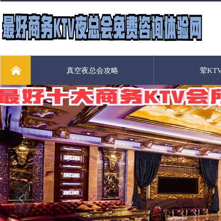
真空夜总会攻略
荤KT