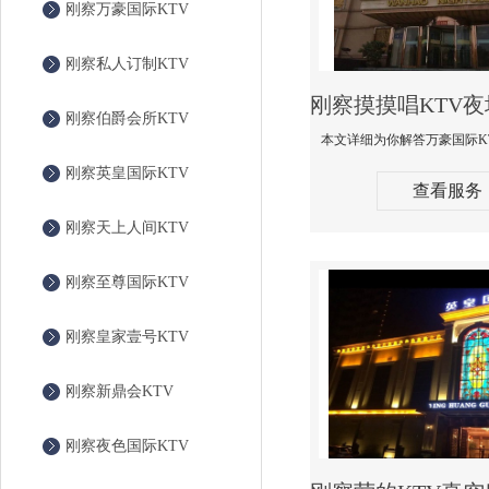
刚察万豪国际KTV
刚察私人订制KTV
刚察伯爵会所KTV
刚察英皇国际KTV
查看服务
刚察天上人间KTV
刚察至尊国际KTV
刚察皇家壹号KTV
刚察新鼎会KTV
刚察夜色国际KTV