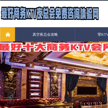
真空夜总会攻略
荤KT