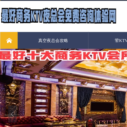
真空夜总会攻略
荤KT