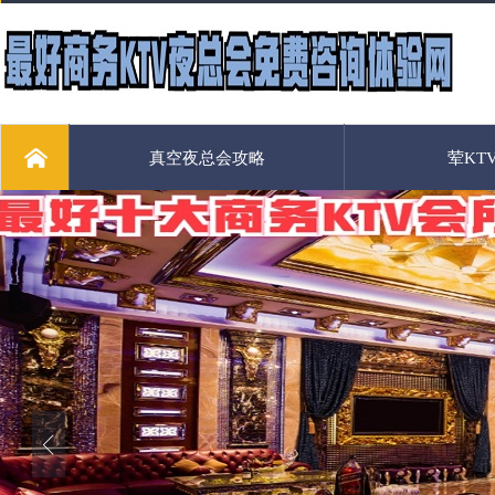
真空夜总会攻略
荤KT