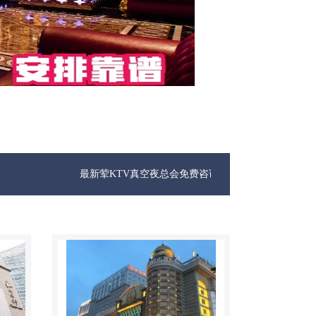
最新荤KTV真空夜总会免费咨询1312 0333301微信同步！