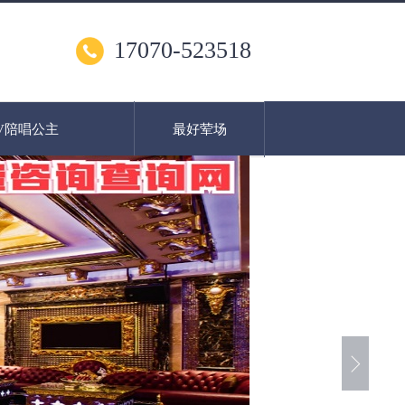
17070-523518
V陪唱公主
最好荤场