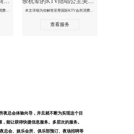
余杭最好高端顶级高档商务KTV夜总会-天上人间KTV消费点评
余杭荤的KTV陪唱公主美女哪家最多-至尊国际KTV会所消费价格
本文详细为你解答天上人间KTV会所消费价格点评，更多关于最好高端顶级高档商务KTV夜总会免费咨询1312 0333301微信同步！
本文详细为你解答至尊国际KTV会所消费价格点评，更多关于荤的KTV陪唱公主美女哪家最多免费咨询1312 0333301微信同步！
查看服务
会所夜总会体验向导，并且就不断为实现这个目
源，能让获得快捷信息服务。多层次的服务。
空夜总会、娱乐会所、俱乐部预订、夜场招聘等