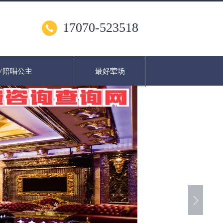
17070-523518
V陪唱公主
最好荤场