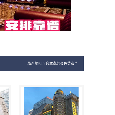
最新荤KTV真空夜总会免费咨询1312 0333301微信同步！