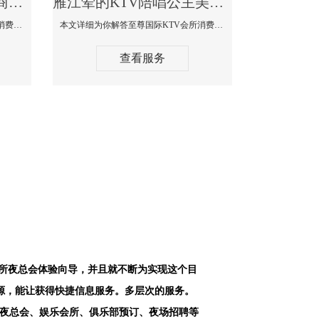
雁江最好高端顶级高档商务KTV夜总会-天上人间KTV消费点评
雁江荤的KTV陪唱公主美女哪家最多-至尊国际KTV会所消费价格
本文详细为你解答天上人间KTV会所消费价格点评，更多关于最好高端顶级高档商务KTV夜总会免费咨询1312 0333301微信同步！
本文详细为你解答至尊国际KTV会所消费价格点评，更多关于荤的KTV陪唱公主美女哪家最多免费咨询1312 0333301微信同步！
查看服务
会所夜总会体验向导，并且就不断为实现这个目
源，能让获得快捷信息服务。多层次的服务。
空夜总会、娱乐会所、俱乐部预订、夜场招聘等