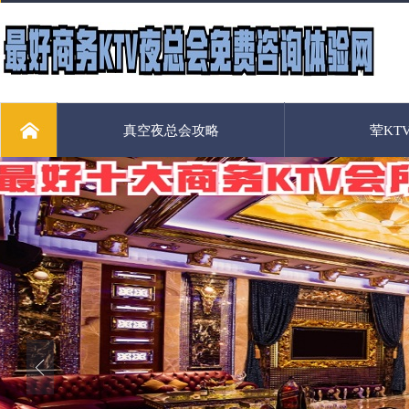
真空夜总会攻略
荤KT