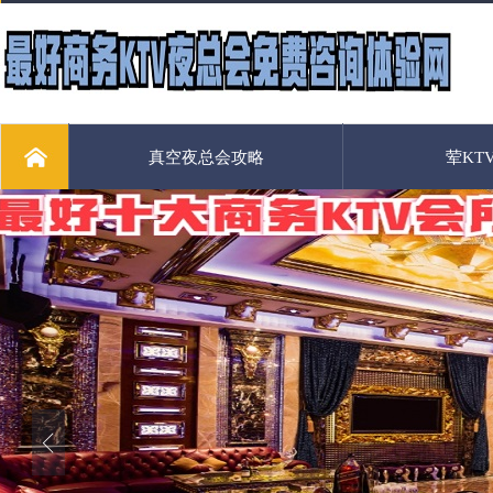
真空夜总会攻略
荤KT