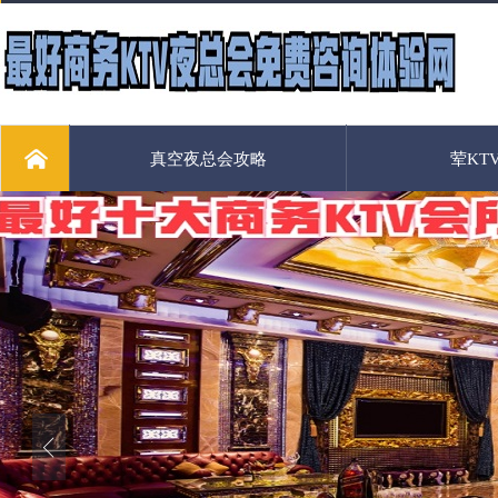
真空夜总会攻略
荤KT